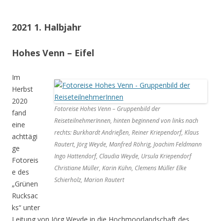
2021 1. Halbjahr
Hohes Venn – Eifel
Im
Herbst
2020
Fotoreise Hohes Venn – Gruppenbild der
fand
ReiseteilnehmerInnen, hinten beginnend von links nach
eine
rechts: Burkhardt Andrießen, Reiner Kriependorf, Klaus
achttägi
Rautert, Jörg Weyde, Manfred Röhrig, Joachim Feldmann
ge
Ingo Hattendorf, Claudia Weyde, Ursula Kriependorf
Fotoreis
Christiane Müller, Karin Kühn, Clemens Müller Elke
e des
Schierholz, Marion Rautert
„Grünen
Rucksac
ks“ unter
Leitung von Jörg Weyde in die Hochmoorlandschaft des