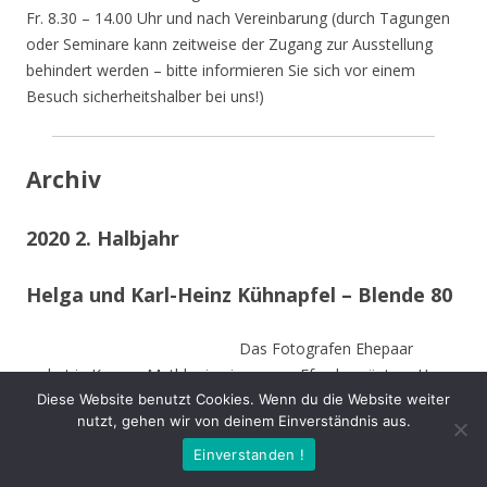
Fr. 8.30 – 14.00 Uhr und nach Vereinbarung (durch Tagungen
oder Seminare kann zeitweise der Zugang zur Ausstellung
behindert werden – bitte informieren Sie sich vor einem
Besuch sicherheitshalber bei uns!)
Archiv
2020 2. Halbjahr
Helga und Karl-Heinz Kühnapfel – Blende 80
Das Fotografen Ehepaar
wohnt in Kamen-Methler in einem von Efeu begrüntem Haus
Diese Website benutzt Cookies. Wenn du die Website weiter
umgeben von einem naturnahen Garten mit Teich, kleinen
nutzt, gehen wir von deinem Einverständnis aus.
naturnahen Wiesen, Obstbäumen und weiteren hohen
Bäumen. Die Stämme der von Stürmen gefällten Bäume sind
Einverstanden !
zu Teilen im Garten integriert und dienen vielen Insekten und