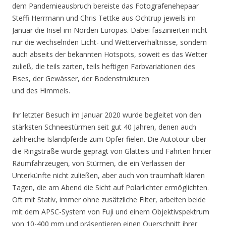
dem Pandemieausbruch bereiste das Fotografenehepaar
Steffi Herrmann und Chris Tettke aus Ochtrup jeweils im
Januar die Insel im Norden Europas. Dabei faszinierten nicht
nur die wechselnden Licht- und Wetterverhältnisse, sondern
auch abseits der bekannten Hotspots, soweit es das Wetter
zuließ, die teils zarten, teils heftigen Farbvariationen des
Eises, der Gewässer, der Bodenstrukturen
und des Himmels.
Ihr letzter Besuch im Januar 2020 wurde begleitet von den
stärksten Schneestürmen seit gut 40 Jahren, denen auch
zahlreiche Islandpferde zum Opfer fielen. Die Autotour über
die Ringstraße wurde geprägt von Glatteis und Fahrten hinter
Räumfahrzeugen, von Stürmen, die ein Verlassen der
Unterkünfte nicht zuließen, aber auch von traumhaft klaren
Tagen, die am Abend die Sicht auf Polarlichter ermöglichten.
Oft mit Stativ, immer ohne zusätzliche Filter, arbeiten beide
mit dem APSC-System von Fuji und einem Objektivspektrum
von 10-400 mm und präsentieren einen Querschnitt ihrer