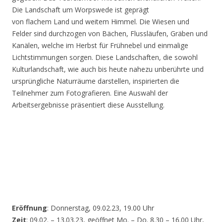
Die Landschaft um Worpswede ist geprägt
von flachem Land und weitem Himmel. Die Wiesen und
Felder sind durchzogen von Bächen, Flussläufen, Gräben und
Kanälen, welche im Herbst für Frühnebel und einmalige
Lichtstimmungen sorgen. Diese Landschaften, die sowohl
Kulturlandschaft, wie auch bis heute nahezu unberührte und
ursprüngliche Naturräume darstellen, inspirierten die
Teilnehmer zum Fotografieren. Eine Auswahl der
Arbeitsergebnisse präsentiert diese Ausstellung.
Eröffnung
: Donnerstag, 09.02.23, 19.00 Uhr
Zeit
: 09.02. – 13.03.23, geöffnet Mo. – Do. 8.30 – 16.00 Uhr,