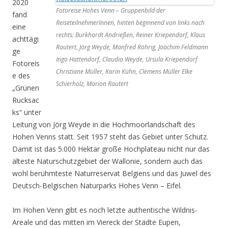
2020
Fotoreise Hohes Venn – Gruppenbild der
fand
ReiseteilnehmerInnen, hinten beginnend von links nach
eine
rechts: Burkhardt Andrießen, Reiner Kriependorf, Klaus
achttägi
Rautert, Jörg Weyde, Manfred Röhrig, Joachim Feldmann
ge
Ingo Hattendorf, Claudia Weyde, Ursula Kriependorf
Fotoreis
Christiane Müller, Karin Kühn, Clemens Müller Elke
e des
Schierholz, Marion Rautert
„Grünen
Rucksac
ks“ unter
Leitung von Jörg Weyde in die Hochmoorlandschaft des
Hohen Venns statt. Seit 1957 steht das Gebiet unter Schutz.
Damit ist das 5.000 Hektar große Hochplateau nicht nur das
älteste Naturschutzgebiet der Wallonie, sondern auch das
wohl berühmteste Naturreservat Belgiens und das Juwel des
Deutsch-Belgischen Naturparks Hohes Venn – Eifel.
Im Hohen Venn gibt es noch letzte authentische Wildnis-
Areale und das mitten im Viereck der Städte Eupen,