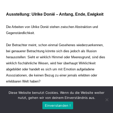
Ausstellung: Ulrike Donié – Anfang, Ende, Ewigkeit
Die Arbeiten von Ulrike Donié stehen zwischen Abstraktion und
Gegenständlichkeit.
Der Betrachter meint, schon einmal Gesehenes wiederzuerkennen,
bei genauerer Betrachtung könnte sich dies jedoch als Illusion
herausstellen: Sieht er wirklich Himmel oder Meeresgrund, sind dies
wirklich fischähnliche Wesen, wird hier überhaupt Wirklichkeit
abgebildet oder handelt es sich um mit Emotion aufgeladene
Assoziationen, die keinen Bezug zu einer jemals erlebten oder
erlebbaren Welt haben?
Diese Website benutzt Cookies. Wenn du die Website weiter
Verharren und Dynamik stehen sich dabei gegenüber. Zeit steht still
nutzt, gehen wir von deinem Einverständnis aus.
oder verrinnt im Nu. Es soll dabei eine Spannung, auch farblich, bis
Einverstanden !
zur Schmerzgrenze erzeugt werden. Die Arbeiten stellen ambivalente
Situationen dar. Kaum kann der Betrachter entscheiden, ob er hier