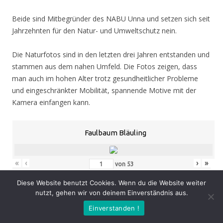
Beide sind Mitbegründer des NABU Unna und setzen sich seit
Jahrzehnten für den Natur- und Umweltschutz nein.
Die Naturfotos sind in den letzten drei Jahren entstanden und
stammen aus dem nahen Umfeld. Die Fotos zeigen, dass
man auch im hohen Alter trotz gesundheitlicher Probleme
und eingeschränkter Mobilität, spannende Motive mit der
Kamera einfangen kann.
Faulbaum Bläuling
«
‹
›
»
von
53
Diese Website benutzt Cookies. Wenn du die Website weiter
nutzt, gehen wir von deinem Einverständnis aus.
Eröffnung
: Donnerstag 05.11.20, 19.00 Uhr
Einverstanden !
Zeit
: 05.11. – 07.02.21, geöffnet Mo. – Do. 8.30 – 16.00 Uhr,