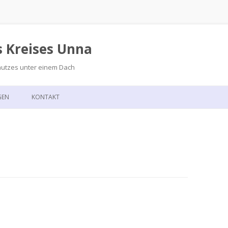
s Kreises Unna
hutzes unter einem Dach
Zum
Inhalt
GEN
KONTAKT
springen
GSKALENDER
ANFAHRT
T