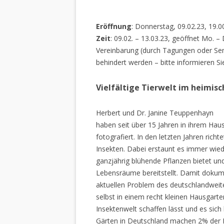
Eröffnung
: Donnerstag, 09.02.23, 19.0
Zeit
: 09.02. – 13.03.23, geöffnet Mo. –
Vereinbarung (durch Tagungen oder Sem
behindert werden – bitte informieren Si
Vielfältige Tierwelt im heimis
Herbert und Dr. Janine Teuppenhayn
haben seit über 15 Jahren in ihrem Hau
fotografiert. In den letzten Jahren rich
Insekten. Dabei erstaunt es immer wiede
ganzjährig blühende Pflanzen bietet un
Lebensräume bereitstellt. Damit dokume
aktuellen Problem des deutschlandweiten
selbst in einem recht kleinen Hausgarte
Insektenwelt schaffen lässt und es sich 
Gärten in Deutschland machen 2% der L