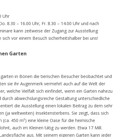
0 Uhr
 Do. 8.30 – 16.00 Uhr, Fr. 8.30 – 14.00 Uhr und nach
inare kann zeitweise der Zugang zur Ausstellung
e sich vor einem Besuch sicherheitshalber bei uns!
chen Garten
sgarten in Bönen die tierischen Besucher beobachtet und
teten sie ihr Augenmerk vermehrt auch auf die Welt der
r, welche Vielfalt sich einfindet, wenn ein Garten nahezu
d durch abwechslungsreiche Gestaltung unterschiedliche
ntiert die Ausstellung einen lokalen Beitrag zu dem sehr
 (ja weltweiten) Insektensterbens. Sie zeigt, dass sich
n (ca. 450 m²) eine kleine Oase für die heimische
lohnt, auch im Kleinen tätig zu werden. Etwa 17 Mill.
andesfläche aus. Mit seinem eigenen Garten kann jeder