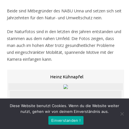
Beide sind Mitbegründer des NABU Unna und setzen sich seit
Jahrzehnten für den Natur- und Umweltschutz nein.
Die Naturfotos sind in den letzten drei Jahren entstanden und
stammen aus dem nahen Umfeld. Die Fotos zeigen, dass
man auch im hohen Alter trotz gesundheitlicher Probleme
und eingeschränkter Mobilität, spannende Motive mit der
Kamera einfangen kann.
Heinz Kühnapfel
Diese Website benutzt Cookies. Wenn du die Website weiter
«
‹
›
»
von
53
nutzt, gehen wir von deinem Einverständnis aus.
Eröffnung
: Donnerstag 05.11.20, 19.00 Uhr
Einverstanden !
Zeit
: 05.11. – 07.02.21, geöffnet Mo. – Do. 8.30 – 16.00 Uhr,