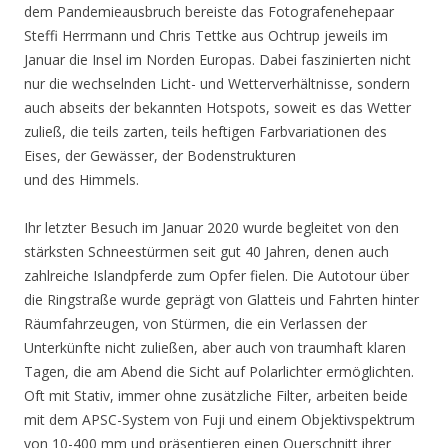
dem Pandemieausbruch bereiste das Fotografenehepaar
Steffi Herrmann und Chris Tettke aus Ochtrup jeweils im
Januar die Insel im Norden Europas. Dabei faszinierten nicht
nur die wechselnden Licht- und Wetterverhältnisse, sondern
auch abseits der bekannten Hotspots, soweit es das Wetter
zuließ, die teils zarten, teils heftigen Farbvariationen des
Eises, der Gewässer, der Bodenstrukturen
und des Himmels.
Ihr letzter Besuch im Januar 2020 wurde begleitet von den
stärksten Schneestürmen seit gut 40 Jahren, denen auch
zahlreiche Islandpferde zum Opfer fielen. Die Autotour über
die Ringstraße wurde geprägt von Glatteis und Fahrten hinter
Räumfahrzeugen, von Stürmen, die ein Verlassen der
Unterkünfte nicht zuließen, aber auch von traumhaft klaren
Tagen, die am Abend die Sicht auf Polarlichter ermöglichten.
Oft mit Stativ, immer ohne zusätzliche Filter, arbeiten beide
mit dem APSC-System von Fuji und einem Objektivspektrum
von 10-400 mm und präsentieren einen Querschnitt ihrer