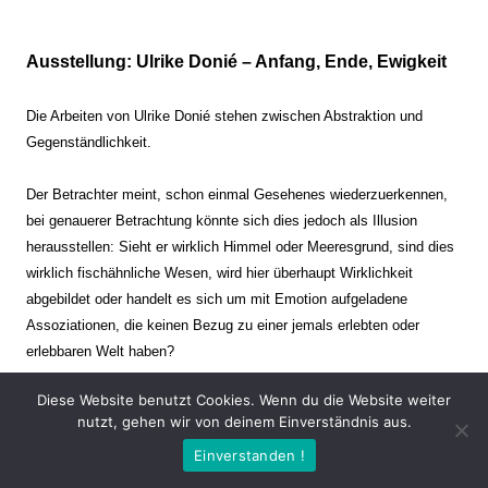
Ausstellung: Ulrike Donié – Anfang, Ende, Ewigkeit
Die Arbeiten von Ulrike Donié stehen zwischen Abstraktion und
Gegenständlichkeit.
Der Betrachter meint, schon einmal Gesehenes wiederzuerkennen,
bei genauerer Betrachtung könnte sich dies jedoch als Illusion
herausstellen: Sieht er wirklich Himmel oder Meeresgrund, sind dies
wirklich fischähnliche Wesen, wird hier überhaupt Wirklichkeit
abgebildet oder handelt es sich um mit Emotion aufgeladene
Assoziationen, die keinen Bezug zu einer jemals erlebten oder
erlebbaren Welt haben?
Diese Website benutzt Cookies. Wenn du die Website weiter
Verharren und Dynamik stehen sich dabei gegenüber. Zeit steht still
nutzt, gehen wir von deinem Einverständnis aus.
oder verrinnt im Nu. Es soll dabei eine Spannung, auch farblich, bis
Einverstanden !
zur Schmerzgrenze erzeugt werden. Die Arbeiten stellen ambivalente
Situationen dar. Kaum kann der Betrachter entscheiden, ob er hier