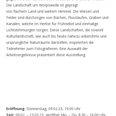
Die Landschaft um Worpswede ist geprägt
von flachem Land und weitem Himmel. Die Wiesen und
Felder sind durchzogen von Bächen, Flussläufen, Gräben und
Kanälen, welche im Herbst für Frühnebel und einmalige
Lichtstimmungen sorgen. Diese Landschaften, die sowohl
Kulturlandschaft, wie auch bis heute nahezu unberührte und
ursprüngliche Naturräume darstellen, inspirierten die
Teilnehmer zum Fotografieren. Eine Auswahl der
Arbeitsergebnisse präsentiert diese Ausstellung.
Eröffnung
: Donnerstag, 09.02.23, 19.00 Uhr
Zeit
: 09.02. – 13.03.23, geöffnet Mo. – Do. 8.30 – 16.00 Uhr,