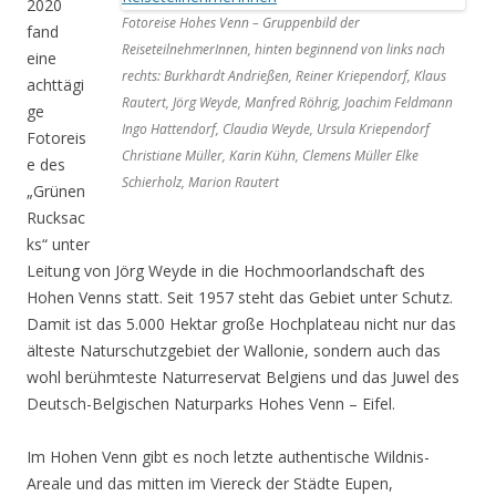
2020
Fotoreise Hohes Venn – Gruppenbild der
fand
ReiseteilnehmerInnen, hinten beginnend von links nach
eine
rechts: Burkhardt Andrießen, Reiner Kriependorf, Klaus
achttägi
Rautert, Jörg Weyde, Manfred Röhrig, Joachim Feldmann
ge
Ingo Hattendorf, Claudia Weyde, Ursula Kriependorf
Fotoreis
Christiane Müller, Karin Kühn, Clemens Müller Elke
e des
Schierholz, Marion Rautert
„Grünen
Rucksac
ks“ unter
Leitung von Jörg Weyde in die Hochmoorlandschaft des
Hohen Venns statt. Seit 1957 steht das Gebiet unter Schutz.
Damit ist das 5.000 Hektar große Hochplateau nicht nur das
älteste Naturschutzgebiet der Wallonie, sondern auch das
wohl berühmteste Naturreservat Belgiens und das Juwel des
Deutsch-Belgischen Naturparks Hohes Venn – Eifel.
Im Hohen Venn gibt es noch letzte authentische Wildnis-
Areale und das mitten im Viereck der Städte Eupen,