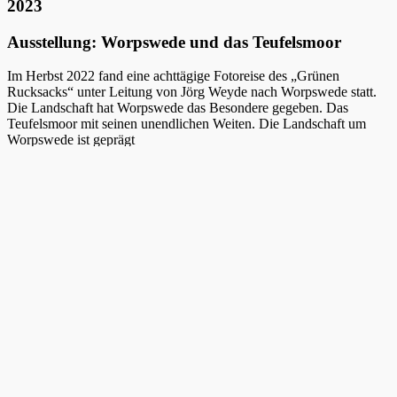
2023
Ausstellung: Worpswede und das Teufelsmoor
Im Herbst 2022 fand eine achttägige Fotoreise des „Grünen
Rucksacks“ unter Leitung von Jörg Weyde nach Worpswede statt.
Die Landschaft hat Worpswede das Besondere gegeben. Das
Teufelsmoor mit seinen unendlichen Weiten. Die Landschaft um
Worpswede ist geprägt
von flachem Land und weitem Himmel. Die Wiesen und Felder sind
durchzogen von Bächen, Flussläufen, Gräben und Kanälen, welche
im Herbst für Frühnebel und einmalige Lichtstimmungen sorgen.
Diese Landschaften, die sowohl Kulturlandschaft, wie auch bis
heute nahezu unberührte und ursprüngliche Naturräume darstellen,
inspirierten die Teilnehmer zum Fotografieren. Eine Auswahl der
Arbeitsergebnisse präsentiert diese Ausstellung.