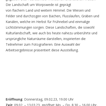
Die Landschaft um Worpswede ist geprägt
von flachem Land und weitem Himmel. Die Wiesen und
Felder sind durchzogen von Bächen, Flussläufen, Gräben und
Kanälen, welche im Herbst für Frühnebel und einmalige
Lichtstimmungen sorgen. Diese Landschaften, die sowohl
Kulturlandschaft, wie auch bis heute nahezu unberührte und
ursprüngliche Naturräume darstellen, inspirierten die
Teilnehmer zum Fotografieren. Eine Auswahl der
Arbeitsergebnisse präsentiert diese Ausstellung.
Eröffnung
: Donnerstag, 09.02.23, 19.00 Uhr
Zeit
: 09.02. – 13.03.23, geöffnet Mo. – Do. 8.30 – 16.00 Uhr,