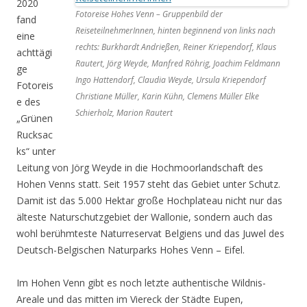
2020
Fotoreise Hohes Venn – Gruppenbild der
fand
ReiseteilnehmerInnen, hinten beginnend von links nach
eine
rechts: Burkhardt Andrießen, Reiner Kriependorf, Klaus
achttägi
Rautert, Jörg Weyde, Manfred Röhrig, Joachim Feldmann
ge
Ingo Hattendorf, Claudia Weyde, Ursula Kriependorf
Fotoreis
Christiane Müller, Karin Kühn, Clemens Müller Elke
e des
Schierholz, Marion Rautert
„Grünen
Rucksac
ks“ unter
Leitung von Jörg Weyde in die Hochmoorlandschaft des
Hohen Venns statt. Seit 1957 steht das Gebiet unter Schutz.
Damit ist das 5.000 Hektar große Hochplateau nicht nur das
älteste Naturschutzgebiet der Wallonie, sondern auch das
wohl berühmteste Naturreservat Belgiens und das Juwel des
Deutsch-Belgischen Naturparks Hohes Venn – Eifel.
Im Hohen Venn gibt es noch letzte authentische Wildnis-
Areale und das mitten im Viereck der Städte Eupen,