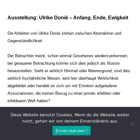
Ausstellung: Ulrike Donié – Anfang, Ende, Ewigkeit
Die Arbeiten von Ulrike Donié stehen zwischen Abstraktion und
Gegenständlichkeit.
Der Betrachter meint, schon einmal Gesehenes wiederzuerkennen,
bei genauerer Betrachtung könnte sich dies jedoch als Illusion
herausstellen: Sieht er wirklich Himmel oder Meeresgrund, sind dies
wirklich fischähnliche Wesen, wird hier überhaupt Wirklichkeit
abgebildet oder handelt es sich um mit Emotion aufgeladene
Assoziationen, die keinen Bezug zu einer jemals erlebten oder
erlebbaren Welt haben?
Diese Website benutzt Cookies. Wenn du die Website weiter
Verharren und Dynamik stehen sich dabei gegenüber. Zeit steht still
nutzt, gehen wir von deinem Einverständnis aus.
oder verrinnt im Nu. Es soll dabei eine Spannung, auch farblich, bis
Einverstanden !
zur Schmerzgrenze erzeugt werden. Die Arbeiten stellen ambivalente
Situationen dar. Kaum kann der Betrachter entscheiden, ob er hier