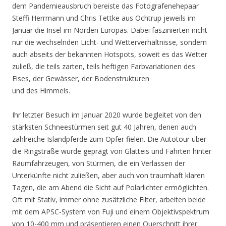
dem Pandemieausbruch bereiste das Fotografenehepaar
Steffi Herrmann und Chris Tettke aus Ochtrup jeweils im
Januar die Insel im Norden Europas. Dabei faszinierten nicht
nur die wechselnden Licht- und Wetterverhältnisse, sondern
auch abseits der bekannten Hotspots, soweit es das Wetter
zuließ, die teils zarten, teils heftigen Farbvariationen des
Eises, der Gewässer, der Bodenstrukturen
und des Himmels.
Ihr letzter Besuch im Januar 2020 wurde begleitet von den
stärksten Schneestürmen seit gut 40 Jahren, denen auch
zahlreiche Islandpferde zum Opfer fielen. Die Autotour über
die Ringstraße wurde geprägt von Glatteis und Fahrten hinter
Räumfahrzeugen, von Stürmen, die ein Verlassen der
Unterkünfte nicht zuließen, aber auch von traumhaft klaren
Tagen, die am Abend die Sicht auf Polarlichter ermöglichten.
Oft mit Stativ, immer ohne zusätzliche Filter, arbeiten beide
mit dem APSC-System von Fuji und einem Objektivspektrum
von 10-400 mm und präsentieren einen Querschnitt ihrer