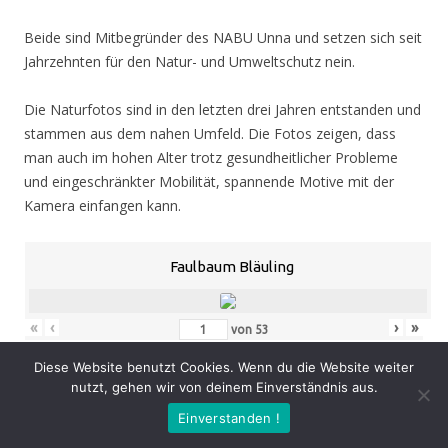
Beide sind Mitbegründer des NABU Unna und setzen sich seit
Jahrzehnten für den Natur- und Umweltschutz nein.
Die Naturfotos sind in den letzten drei Jahren entstanden und
stammen aus dem nahen Umfeld. Die Fotos zeigen, dass
man auch im hohen Alter trotz gesundheitlicher Probleme
und eingeschränkter Mobilität, spannende Motive mit der
Kamera einfangen kann.
Faulbaum Bläuling
«
‹
›
»
von
53
Diese Website benutzt Cookies. Wenn du die Website weiter
nutzt, gehen wir von deinem Einverständnis aus.
Eröffnung
: Donnerstag 05.11.20, 19.00 Uhr
Einverstanden !
Zeit
: 05.11. – 07.02.21, geöffnet Mo. – Do. 8.30 – 16.00 Uhr,