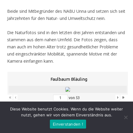
Beide sind Mitbegründer des NABU Unna und setzen sich seit
Jahrzehnten für den Natur- und Umweltschutz nein.
Die Naturfotos sind in den letzten drei Jahren entstanden und
stammen aus dem nahen Umfeld. Die Fotos zeigen, dass
man auch im hohen Alter trotz gesundheitlicher Probleme
und eingeschränkter Mobilität, spannende Motive mit der
Kamera einfangen kann.
Faulbaum Bläuling
«
‹
›
»
von
53
Diese Website benutzt Cookies. Wenn du die Website weiter
nutzt, gehen wir von deinem Einverständnis aus.
Eröffnung
: Donnerstag 05.11.20, 19.00 Uhr
Einverstanden !
Zeit
: 05.11. – 07.02.21, geöffnet Mo. – Do. 8.30 – 16.00 Uhr,