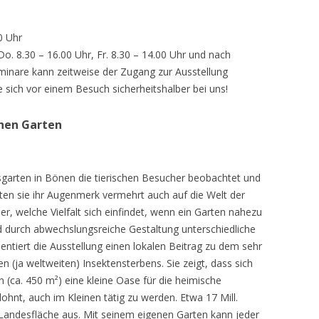
0 Uhr
 Do. 8.30 – 16.00 Uhr, Fr. 8.30 – 14.00 Uhr und nach
inare kann zeitweise der Zugang zur Ausstellung
e sich vor einem Besuch sicherheitshalber bei uns!
chen Garten
sgarten in Bönen die tierischen Besucher beobachtet und
teten sie ihr Augenmerk vermehrt auch auf die Welt der
r, welche Vielfalt sich einfindet, wenn ein Garten nahezu
d durch abwechslungsreiche Gestaltung unterschiedliche
ntiert die Ausstellung einen lokalen Beitrag zu dem sehr
 (ja weltweiten) Insektensterbens. Sie zeigt, dass sich
n (ca. 450 m²) eine kleine Oase für die heimische
lohnt, auch im Kleinen tätig zu werden. Etwa 17 Mill.
andesfläche aus. Mit seinem eigenen Garten kann jeder