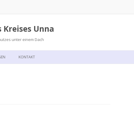
s Kreises Unna
hutzes unter einem Dach
Zum
Inhalt
GEN
KONTAKT
springen
GSKALENDER
ANFAHRT
T