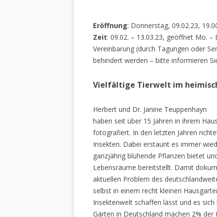
Eröffnung
: Donnerstag, 09.02.23, 19.0
Zeit
: 09.02. – 13.03.23, geöffnet Mo. –
Vereinbarung (durch Tagungen oder Sem
behindert werden – bitte informieren Si
Vielfältige Tierwelt im heimis
Herbert und Dr. Janine Teuppenhayn
haben seit über 15 Jahren in ihrem Hau
fotografiert. In den letzten Jahren rich
Insekten. Dabei erstaunt es immer wiede
ganzjährig blühende Pflanzen bietet un
Lebensräume bereitstellt. Damit dokume
aktuellen Problem des deutschlandweiten
selbst in einem recht kleinen Hausgarte
Insektenwelt schaffen lässt und es sich 
Gärten in Deutschland machen 2% der L