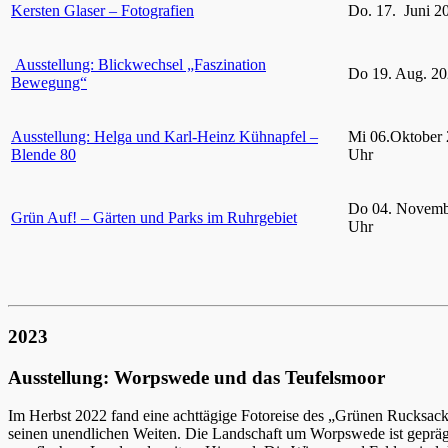
Kersten Glaser – Fotografien
Do. 17. Juni 2
Ausstellung: Blickwechsel „Faszination
Do 19. Aug. 20
Bewegung“
Ausstellung: Helga und Karl-Heinz Kühnapfel –
Mi 06.Oktober 
Blende 80
Uhr
Do 04. Novemb
Grün Auf! – Gärten und Parks im Ruhrgebiet
Uhr
2023
Ausstellung: Worpswede und das Teufelsmoor
Im Herbst 2022 fand eine achttägige Fotoreise des „Grünen Rucksac
seinen unendlichen Weiten. Die Landschaft um Worpswede ist gepräg