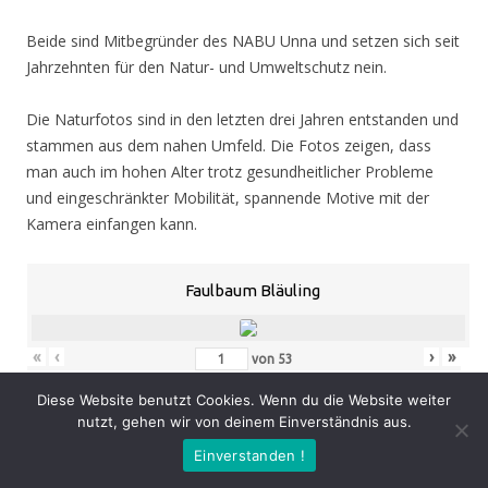
Beide sind Mitbegründer des NABU Unna und setzen sich seit
Jahrzehnten für den Natur- und Umweltschutz nein.
Die Naturfotos sind in den letzten drei Jahren entstanden und
stammen aus dem nahen Umfeld. Die Fotos zeigen, dass
man auch im hohen Alter trotz gesundheitlicher Probleme
und eingeschränkter Mobilität, spannende Motive mit der
Kamera einfangen kann.
Faulbaum Bläuling
«
‹
›
»
von
53
Diese Website benutzt Cookies. Wenn du die Website weiter
nutzt, gehen wir von deinem Einverständnis aus.
Eröffnung
: Donnerstag 05.11.20, 19.00 Uhr
Einverstanden !
Zeit
: 05.11. – 07.02.21, geöffnet Mo. – Do. 8.30 – 16.00 Uhr,