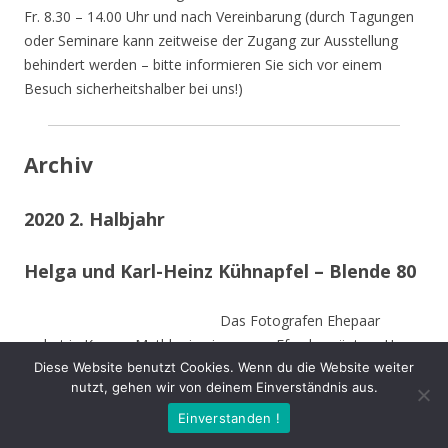
Fr. 8.30 – 14.00 Uhr und nach Vereinbarung (durch Tagungen
oder Seminare kann zeitweise der Zugang zur Ausstellung
behindert werden – bitte informieren Sie sich vor einem
Besuch sicherheitshalber bei uns!)
Archiv
2020 2. Halbjahr
Helga und Karl-Heinz Kühnapfel – Blende 80
Das Fotografen Ehepaar
wohnt in Kamen-Methler in einem von Efeu begrüntem Haus
Diese Website benutzt Cookies. Wenn du die Website weiter
umgeben von einem naturnahen Garten mit Teich, kleinen
nutzt, gehen wir von deinem Einverständnis aus.
naturnahen Wiesen, Obstbäumen und weiteren hohen
Bäumen. Die Stämme der von Stürmen gefällten Bäume sind
Einverstanden !
zu Teilen im Garten integriert und dienen vielen Insekten und