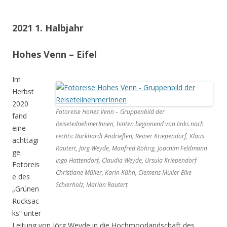
2021 1. Halbjahr
Hohes Venn – Eifel
Im
Herbst
2020
Fotoreise Hohes Venn – Gruppenbild der
fand
ReiseteilnehmerInnen, hinten beginnend von links nach
eine
rechts: Burkhardt Andrießen, Reiner Kriependorf, Klaus
achttägi
Rautert, Jörg Weyde, Manfred Röhrig, Joachim Feldmann
ge
Ingo Hattendorf, Claudia Weyde, Ursula Kriependorf
Fotoreis
Christiane Müller, Karin Kühn, Clemens Müller Elke
e des
Schierholz, Marion Rautert
„Grünen
Rucksac
ks“ unter
Leitung von Jörg Weyde in die Hochmoorlandschaft des