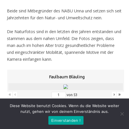
Beide sind Mitbegründer des NABU Unna und setzen sich seit
Jahrzehnten für den Natur- und Umweltschutz nein.
Die Naturfotos sind in den letzten drei Jahren entstanden und
stammen aus dem nahen Umfeld. Die Fotos zeigen, dass
man auch im hohen Alter trotz gesundheitlicher Probleme
und eingeschränkter Mobilität, spannende Motive mit der
Kamera einfangen kann.
Faulbaum Bläuling
«
‹
›
»
von
53
Diese Website benutzt Cookies. Wenn du die Website weiter
nutzt, gehen wir von deinem Einverständnis aus.
Eröffnung
: Donnerstag 05.11.20, 19.00 Uhr
Einverstanden !
Zeit
: 05.11. – 07.02.21, geöffnet Mo. – Do. 8.30 – 16.00 Uhr,