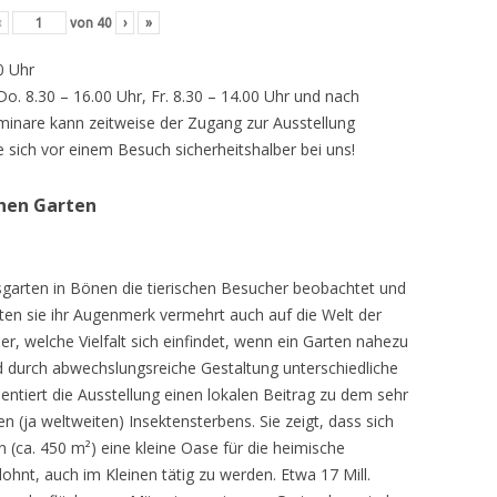
‹
von
40
›
»
0 Uhr
 Do. 8.30 – 16.00 Uhr, Fr. 8.30 – 14.00 Uhr und nach
inare kann zeitweise der Zugang zur Ausstellung
e sich vor einem Besuch sicherheitshalber bei uns!
chen Garten
sgarten in Bönen die tierischen Besucher beobachtet und
teten sie ihr Augenmerk vermehrt auch auf die Welt der
r, welche Vielfalt sich einfindet, wenn ein Garten nahezu
d durch abwechslungsreiche Gestaltung unterschiedliche
ntiert die Ausstellung einen lokalen Beitrag zu dem sehr
 (ja weltweiten) Insektensterbens. Sie zeigt, dass sich
n (ca. 450 m²) eine kleine Oase für die heimische
lohnt, auch im Kleinen tätig zu werden. Etwa 17 Mill.