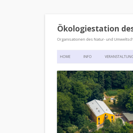
Ökologiestation de
Organisationen des Natur- und Umweltsc
HOME
INFO
VERANSTALTUN
ORGANISATIONSSTRUKTUR
VERANSTALTUN
DIE ÖKOLOGIESTATION – FAS
900 JAHRE VORGESCHICHTE