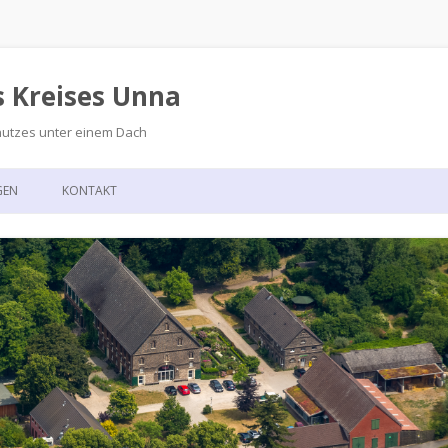
s Kreises Unna
hutzes unter einem Dach
Zum
Inhalt
GEN
KONTAKT
springen
GSKALENDER
ANFAHRT
T