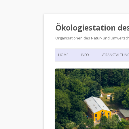
Ökologiestation de
Organisationen des Natur- und Umweltsc
HOME
INFO
VERANSTALTUN
ORGANISATIONSSTRUKTUR
VERANSTALTUN
DIE ÖKOLOGIESTATION – FAS
900 JAHRE VORGESCHICHTE