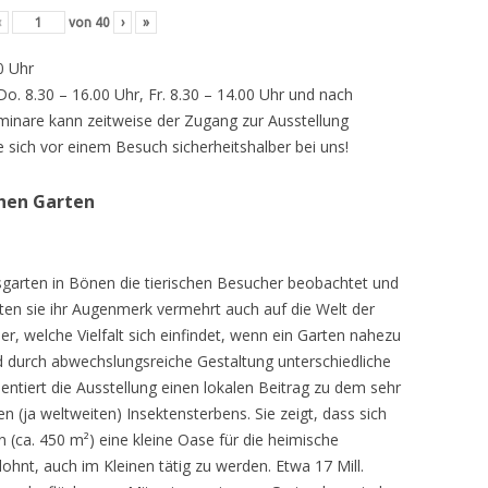
‹
von
40
›
»
0 Uhr
 Do. 8.30 – 16.00 Uhr, Fr. 8.30 – 14.00 Uhr und nach
inare kann zeitweise der Zugang zur Ausstellung
e sich vor einem Besuch sicherheitshalber bei uns!
chen Garten
sgarten in Bönen die tierischen Besucher beobachtet und
teten sie ihr Augenmerk vermehrt auch auf die Welt der
r, welche Vielfalt sich einfindet, wenn ein Garten nahezu
d durch abwechslungsreiche Gestaltung unterschiedliche
ntiert die Ausstellung einen lokalen Beitrag zu dem sehr
 (ja weltweiten) Insektensterbens. Sie zeigt, dass sich
n (ca. 450 m²) eine kleine Oase für die heimische
lohnt, auch im Kleinen tätig zu werden. Etwa 17 Mill.