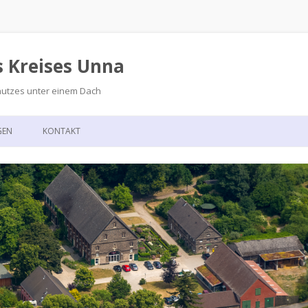
s Kreises Unna
hutzes unter einem Dach
Zum
Inhalt
GEN
KONTAKT
springen
GSKALENDER
ANFAHRT
T