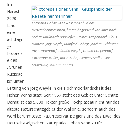
Im
Herbst
2020
Fotoreise Hohes Venn – Gruppenbild der
fand
ReiseteilnehmerInnen, hinten beginnend von links nach
eine
rechts: Burkhardt Andrießen, Reiner Kriependorf, Klaus
achttägi
Rautert, Jörg Weyde, Manfred Röhrig, Joachim Feldmann
ge
Ingo Hattendorf, Claudia Weyde, Ursula Kriependorf
Fotoreis
Christiane Müller, Karin Kühn, Clemens Müller Elke
e des
Schierholz, Marion Rautert
„Grünen
Rucksac
ks“ unter
Leitung von Jörg Weyde in die Hochmoorlandschaft des
Hohen Venns statt. Seit 1957 steht das Gebiet unter Schutz.
Damit ist das 5.000 Hektar große Hochplateau nicht nur das
älteste Naturschutzgebiet der Wallonie, sondern auch das
wohl berühmteste Naturreservat Belgiens und das Juwel des
Deutsch-Belgischen Naturparks Hohes Venn – Eifel.