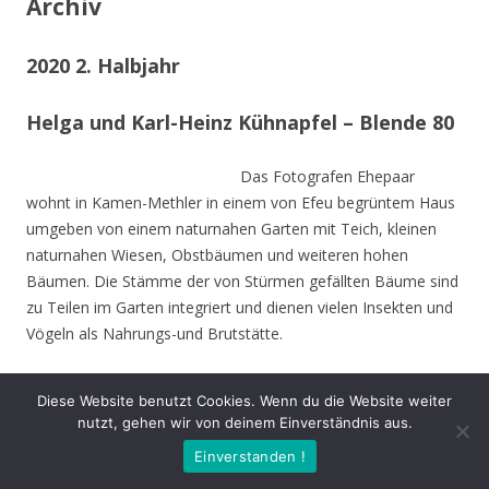
Archiv
2020 2. Halbjahr
Helga und Karl-Heinz Kühnapfel – Blende 80
Das Fotografen Ehepaar
wohnt in Kamen-Methler in einem von Efeu begrüntem Haus
umgeben von einem naturnahen Garten mit Teich, kleinen
naturnahen Wiesen, Obstbäumen und weiteren hohen
Bäumen. Die Stämme der von Stürmen gefällten Bäume sind
zu Teilen im Garten integriert und dienen vielen Insekten und
Vögeln als Nahrungs-und Brutstätte.
Beide sind Mitbegründer des NABU Unna und setzen sich seit
Diese Website benutzt Cookies. Wenn du die Website weiter
Jahrzehnten für den Natur- und Umweltschutz nein.
nutzt, gehen wir von deinem Einverständnis aus.
Einverstanden !
Die Naturfotos sind in den letzten drei Jahren entstanden und