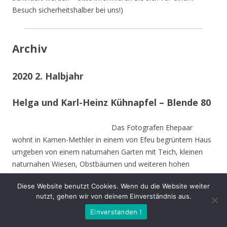
Besuch sicherheitshalber bei uns!)
Archiv
2020 2. Halbjahr
Helga und Karl-Heinz Kühnapfel – Blende 80
Das Fotografen Ehepaar
wohnt in Kamen-Methler in einem von Efeu begrüntem Haus
umgeben von einem naturnahen Garten mit Teich, kleinen
naturnahen Wiesen, Obstbäumen und weiteren hohen
Bäumen. Die Stämme der von Stürmen gefällten Bäume sind
Diese Website benutzt Cookies. Wenn du die Website weiter
zu Teilen im Garten integriert und dienen vielen Insekten und
nutzt, gehen wir von deinem Einverständnis aus.
Vögeln als Nahrungs-und Brutstätte.
Einverstanden !
Beide sind Mitbegründer des NABU Unna und setzen sich seit