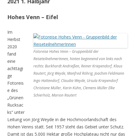
2021 1. Halbjahr
Hohes Venn – Eifel
Im
Herbst
2020
Fotoreise Hohes Venn – Gruppenbild der
fand
ReiseteilnehmerInnen, hinten beginnend von links nach
eine
rechts: Burkhardt Andrießen, Reiner Kriependorf, Klaus
achttägi
Rautert, Jörg Weyde, Manfred Röhrig, Joachim Feldmann
ge
Ingo Hattendorf, Claudia Weyde, Ursula Kriependorf
Fotoreis
Christiane Müller, Karin Kühn, Clemens Müller Elke
e des
Schierholz, Marion Rautert
„Grünen
Rucksac
ks“ unter
Leitung von Jörg Weyde in die Hochmoorlandschaft des
Hohen Venns statt. Seit 1957 steht das Gebiet unter Schutz.
Damit ist das 5.000 Hektar große Hochplateau nicht nur das