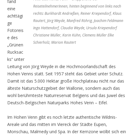
fand
ReiseteilnehmerInnen, hinten beginnend von links nach
eine
rechts: Burkhardt Andrießen, Reiner Kriependorf, Klaus
achttägi
Rautert, Jörg Weyde, Manfred Röhrig, Joachim Feldmann
ge
Ingo Hattendorf, Claudia Weyde, Ursula Kriependorf
Fotoreis
Christiane Müller, Karin Kühn, Clemens Müller Elke
e des
Schierholz, Marion Rautert
„Grünen
Rucksac
ks“ unter
Leitung von Jörg Weyde in die Hochmoorlandschaft des
Hohen Venns statt. Seit 1957 steht das Gebiet unter Schutz.
Damit ist das 5.000 Hektar große Hochplateau nicht nur das
älteste Naturschutzgebiet der Wallonie, sondern auch das
wohl berühmteste Naturreservat Belgiens und das Juwel des
Deutsch-Belgischen Naturparks Hohes Venn – Eifel.
Im Hohen Venn gibt es noch letzte authentische Wildnis-
Areale und das mitten im Viereck der Städte Eupen,
Monschau, Malmedy und Spa. In der Kernzone wölbt sich ein