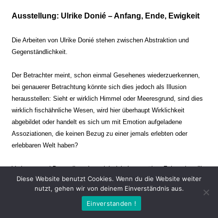
Ausstellung: Ulrike Donié – Anfang, Ende, Ewigkeit
Die Arbeiten von Ulrike Donié stehen zwischen Abstraktion und
Gegenständlichkeit.
Der Betrachter meint, schon einmal Gesehenes wiederzuerkennen,
bei genauerer Betrachtung könnte sich dies jedoch als Illusion
herausstellen: Sieht er wirklich Himmel oder Meeresgrund, sind dies
wirklich fischähnliche Wesen, wird hier überhaupt Wirklichkeit
abgebildet oder handelt es sich um mit Emotion aufgeladene
Assoziationen, die keinen Bezug zu einer jemals erlebten oder
erlebbaren Welt haben?
Verharren und Dynamik stehen sich dabei gegenüber. Zeit steht still
Diese Website benutzt Cookies. Wenn du die Website weiter
oder verrinnt im Nu. Es soll dabei eine Spannung, auch farblich, bis
nutzt, gehen wir von deinem Einverständnis aus.
zur Schmerzgrenze erzeugt werden. Die Arbeiten stellen ambivalente
Einverstanden !
Situationen dar. Kaum kann der Betrachter entscheiden, ob er hier
eine friedliche Szenerie einer mit seltsamen Wesen bevölkerten