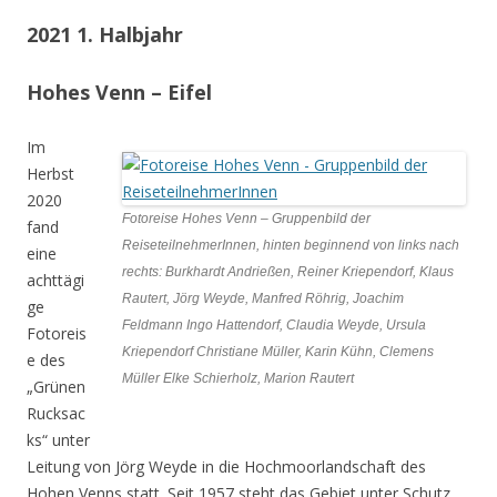
2021 1. Halbjahr
Hohes Venn – Eifel
Im
Herbst
2020
Fotoreise Hohes Venn – Gruppenbild der
fand
ReiseteilnehmerInnen, hinten beginnend von links nach
eine
rechts: Burkhardt Andrießen, Reiner Kriependorf, Klaus
achttägi
Rautert, Jörg Weyde, Manfred Röhrig, Joachim
ge
Feldmann Ingo Hattendorf, Claudia Weyde, Ursula
Fotoreis
Kriependorf Christiane Müller, Karin Kühn, Clemens
e des
Müller Elke Schierholz, Marion Rautert
„Grünen
Rucksac
ks“ unter
Leitung von Jörg Weyde in die Hochmoorlandschaft des
Hohen Venns statt. Seit 1957 steht das Gebiet unter Schutz.