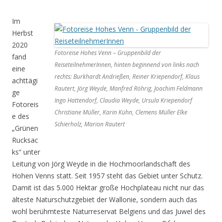
Im
Herbst
2020
Fotoreise Hohes Venn – Gruppenbild der
fand
ReiseteilnehmerInnen, hinten beginnend von links nach
eine
rechts: Burkhardt Andrießen, Reiner Kriependorf, Klaus
achttägi
Rautert, Jörg Weyde, Manfred Röhrig, Joachim Feldmann
ge
Ingo Hattendorf, Claudia Weyde, Ursula Kriependorf
Fotoreis
Christiane Müller, Karin Kühn, Clemens Müller Elke
e des
Schierholz, Marion Rautert
„Grünen
Rucksac
ks“ unter
Leitung von Jörg Weyde in die Hochmoorlandschaft des
Hohen Venns statt. Seit 1957 steht das Gebiet unter Schutz.
Damit ist das 5.000 Hektar große Hochplateau nicht nur das
älteste Naturschutzgebiet der Wallonie, sondern auch das
wohl berühmteste Naturreservat Belgiens und das Juwel des