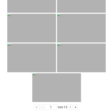
«
‹
von
12
›
»