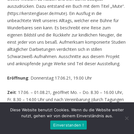
auszudrücken. Dazu entstand ein Buch mit dem Titel „Mute“.
(https://kerstenglaser.de/mute). Ein Ausflug in die
unbeachtete Welt unseres Alltags, welcher eine Bühne für
Wunderbares sein kann. Es beschreibt eine Reise zum
eigenen Bildstil und die Rückkehr zur kindlichen Neugier, die
einst jeder von uns besaß. Aufmerksam komponierte Studien
alltäglicher Darbietungen verdichten sich in stillen
Schwarzweiß-Aufnahmen. Ausschnitte aus diesem Projekt
und anknüpfende junge Werke sind Teil dieser Ausstellung.
Eröffnung
: Donnerstag 17.06.21, 19.00 Uhr
Zeit
: 17.06. – 01.08.21, geöffnet Mo. – Do. 8.30 – 16.00 Uhr,
Fr. 8.30 – 14.00 Uhr und nach Vereinbarung (durch Tagungen
oder Seminare kann zeitweise der Zugang zur Ausstellung
Diese Website benutzt Cookies. Wenn du die Website weiter
behindert werden – bitte informieren Sie sich vor einem
nutzt, gehen wir von deinem Einverständnis aus.
Besuch sicherheitshalber bei uns!)
Einverstanden !