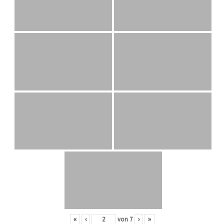
«
‹
von
7
›
»