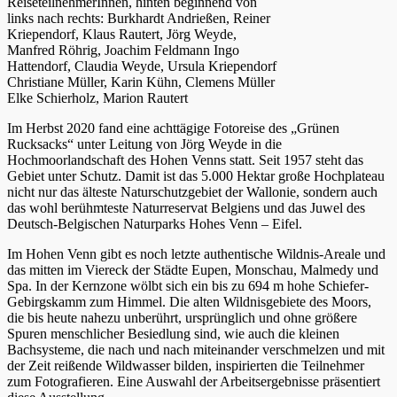
ReiseteilnehmerInnen, hinten beginnend von
links nach rechts: Burkhardt Andrießen, Reiner
Kriependorf, Klaus Rautert, Jörg Weyde,
Manfred Röhrig, Joachim Feldmann Ingo
Hattendorf, Claudia Weyde, Ursula Kriependorf
Christiane Müller, Karin Kühn, Clemens Müller
Elke Schierholz, Marion Rautert
Im Herbst 2020 fand eine achttägige Fotoreise des „Grünen
Rucksacks“ unter Leitung von Jörg Weyde in die
Hochmoorlandschaft des Hohen Venns statt. Seit 1957 steht das
Gebiet unter Schutz. Damit ist das 5.000 Hektar große Hochplateau
nicht nur das älteste Naturschutzgebiet der Wallonie, sondern auch
das wohl berühmteste Naturreservat Belgiens und das Juwel des
Deutsch-Belgischen Naturparks Hohes Venn – Eifel.
Im Hohen Venn gibt es noch letzte authentische Wildnis-Areale und
das mitten im Viereck der Städte Eupen, Monschau, Malmedy und
Spa. In der Kernzone wölbt sich ein bis zu 694 m hohe Schiefer-
Gebirgskamm zum Himmel. Die alten Wildnisgebiete des Moors,
die bis heute nahezu unberührt, ursprünglich und ohne größere
Spuren menschlicher Besiedlung sind, wie auch die kleinen
Bachsysteme, die nach und nach miteinander verschmelzen und mit
der Zeit reißende Wildwasser bilden, inspirierten die Teilnehmer
zum Fotografieren. Eine Auswahl der Arbeitsergebnisse präsentiert