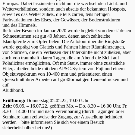
Europas. Dabei faszinierten nicht nur die wechselnden Licht- und
Wetterverhältnisse, sondern auch abseits der bekannten Hotspots,
soweit es das Wetter zuließ, die teils zarten, teils heftigen
Farbvariationen des Eises, der Gewässer, der Bodenstrukturen
und des Himmels.
Ihr letzter Besuch im Januar 2020 wurde begleitet von den stärksten
Schneestürmen seit gut 40 Jahren, denen auch zahlreiche
Islandpferde zum Opfer fielen. Die Autotour über die Ringstraße
wurde geprägt von Glatteis und Fahrten hinter Räumfahrzeugen,
von Stürmen, die ein Verlassen der Unterkünfte nicht zuließen, aber
auch von traumhaft klaren Tagen, die am Abend die Sicht auf
Polarlichter ermöglichten. Oft mit Stativ, immer ohne zusätzliche
Filter, arbeiten beide mit dem APSC-System von Fuji und einem
Objektivspektrum von 10-400 mm und präsentieren einen
Querschnitt ihrer Arbeiten auf großformatigen Leinendrucken und
auf
Aludibond.
Eröffnung:
Donnerstag 05.05.22, 19.00 Uhr
Zeit:
05.05. – 16.07.22, geöffnet Mo. – Do. 8.30 – 16.00 Uhr, Fr.
8.30 – 14.00 Uhr und nach Vereinbarung (durch Tagungen oder
Seminare kann zeitweise der Zugang zur Ausstellung behindert
werden – bitte informieren Sie sich vor einem Besuch
sicherheitshalber bei uns!)