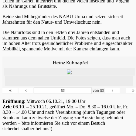
Teilen im Garten integriert und dienen vielen Insekten und Vögeln
als Nahrungs-und Brutstätte.
Beide sind Mitbegründer des NABU Unna und setzen sich seit
Jahrzehnten für den Natur- und Umweltschutz nein.
Die Naturfotos sind in den letzten drei Jahren entstanden und
stammen aus dem nahen Umfeld. Die Fotos zeigen, dass man auch
im hohen Alter trotz gesundheitlicher Probleme und eingeschränkter
Mobilität, spannende Motive mit der Kamera einfangen kann.
Heinz Kühnapfel
«
‹
›
»
von
53
Eröffnung
: Mittwoch 06.10.21, 19.00 Uhr
Zeit
: 06.10. – 25.10.21, geöffnet Mo. – Do. 8.30 – 16.00 Uhr, Fr.
8.30 – 14.00 Uhr und nach Vereinbarung (durch Tagungen oder
Seminare kann zeitweise der Zugang zur Ausstellung behindert
werden – bitte informieren Sie sich vor einem Besuch
sicherheitshalber bei uns!)