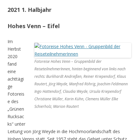
2021 1. Halbjahr
Hohes Venn – Eifel
Im
Herbst
2020
Fotoreise Hohes Venn – Gruppenbild der
fand
ReiseteilnehmerInnen, hinten beginnend von links nach
eine
rechts: Burkhardt Andrießen, Reiner Kriependorf, Klaus
achttägi
Rautert, Jörg Weyde, Manfred Röhrig, Joachim Feldmann
ge
Ingo Hattendorf, Claudia Weyde, Ursula Kriependorf
Fotoreis
Christiane Müller, Karin Kühn, Clemens Müller Elke
e des
Schierholz, Marion Rautert
„Grünen
Rucksac
ks“ unter
Leitung von Jörg Weyde in die Hochmoorlandschaft des
Hohen Venns statt. Seit 1957 steht das Gebiet unter Schutz.