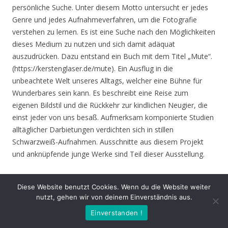
persönliche Suche. Unter diesem Motto untersucht er jedes
Genre und jedes Aufnahmeverfahren, um die Fotografie
verstehen zu lernen. Es ist eine Suche nach den Möglichkeiten
dieses Medium zu nutzen und sich damit adäquat
auszudrücken. Dazu entstand ein Buch mit dem Titel „Mute“.
(https://kerstenglaser.de/mute). Ein Ausflug in die
unbeachtete Welt unseres Alltags, welcher eine Bühne für
Wunderbares sein kann. Es beschreibt eine Reise zum
eigenen Bildstil und die Rückkehr zur kindlichen Neugier, die
einst jeder von uns besaß. Aufmerksam komponierte Studien
alltäglicher Darbietungen verdichten sich in stillen
Schwarzweiß-Aufnahmen. Ausschnitte aus diesem Projekt
und anknüpfende junge Werke sind Teil dieser Ausstellung.
Eröffnung
: Donnerstag 17.06.21, 19.00 Uhr
Diese Website benutzt Cookies. Wenn du die Website weiter
nutzt, gehen wir von deinem Einverständnis aus.
Zeit
: 17.06. – 01.08.21, geöffnet Mo. – Do. 8.30 – 16.00 Uhr,
Einverstanden !
Fr. 8.30 – 14.00 Uhr und nach Vereinbarung (durch Tagungen
oder Seminare kann zeitweise der Zugang zur Ausstellung