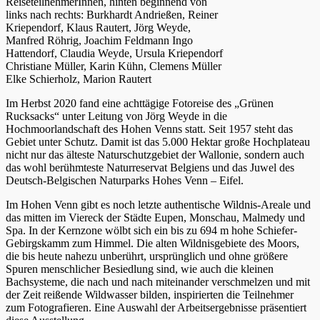
ReiseteilnehmerInnen, hinten beginnend von
links nach rechts: Burkhardt Andrießen, Reiner
Kriependorf, Klaus Rautert, Jörg Weyde,
Manfred Röhrig, Joachim Feldmann Ingo
Hattendorf, Claudia Weyde, Ursula Kriependorf
Christiane Müller, Karin Kühn, Clemens Müller
Elke Schierholz, Marion Rautert
Im Herbst 2020 fand eine achttägige Fotoreise des „Grünen
Rucksacks“ unter Leitung von Jörg Weyde in die
Hochmoorlandschaft des Hohen Venns statt. Seit 1957 steht das
Gebiet unter Schutz. Damit ist das 5.000 Hektar große Hochplateau
nicht nur das älteste Naturschutzgebiet der Wallonie, sondern auch
das wohl berühmteste Naturreservat Belgiens und das Juwel des
Deutsch-Belgischen Naturparks Hohes Venn – Eifel.
Im Hohen Venn gibt es noch letzte authentische Wildnis-Areale und
das mitten im Viereck der Städte Eupen, Monschau, Malmedy und
Spa. In der Kernzone wölbt sich ein bis zu 694 m hohe Schiefer-
Gebirgskamm zum Himmel. Die alten Wildnisgebiete des Moors,
die bis heute nahezu unberührt, ursprünglich und ohne größere
Spuren menschlicher Besiedlung sind, wie auch die kleinen
Bachsysteme, die nach und nach miteinander verschmelzen und mit
der Zeit reißende Wildwasser bilden, inspirierten die Teilnehmer
zum Fotografieren. Eine Auswahl der Arbeitsergebnisse präsentiert