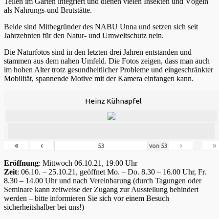
Teilen im Garten integriert und dienen vielen Insekten und Vögeln
als Nahrungs-und Brutstätte.
Beide sind Mitbegründer des NABU Unna und setzen sich seit
Jahrzehnten für den Natur- und Umweltschutz nein.
Die Naturfotos sind in den letzten drei Jahren entstanden und
stammen aus dem nahen Umfeld. Die Fotos zeigen, dass man auch
im hohen Alter trotz gesundheitlicher Probleme und eingeschränkter
Mobilität, spannende Motive mit der Kamera einfangen kann.
Heinz Kühnapfel
«
‹
›
»
von
53
Eröffnung
: Mittwoch 06.10.21, 19.00 Uhr
Zeit
: 06.10. – 25.10.21, geöffnet Mo. – Do. 8.30 – 16.00 Uhr, Fr.
8.30 – 14.00 Uhr und nach Vereinbarung (durch Tagungen oder
Seminare kann zeitweise der Zugang zur Ausstellung behindert
werden – bitte informieren Sie sich vor einem Besuch
sicherheitshalber bei uns!)