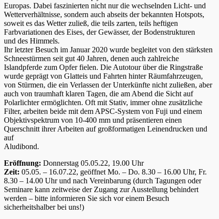
Europas. Dabei faszinierten nicht nur die wechselnden Licht- und
Wetterverhältnisse, sondern auch abseits der bekannten Hotspots,
soweit es das Wetter zuließ, die teils zarten, teils heftigen
Farbvariationen des Eises, der Gewässer, der Bodenstrukturen
und des Himmels.
Ihr letzter Besuch im Januar 2020 wurde begleitet von den stärksten
Schneestürmen seit gut 40 Jahren, denen auch zahlreiche
Islandpferde zum Opfer fielen. Die Autotour über die Ringstraße
wurde geprägt von Glatteis und Fahrten hinter Räumfahrzeugen,
von Stürmen, die ein Verlassen der Unterkünfte nicht zuließen, aber
auch von traumhaft klaren Tagen, die am Abend die Sicht auf
Polarlichter ermöglichten. Oft mit Stativ, immer ohne zusätzliche
Filter, arbeiten beide mit dem APSC-System von Fuji und einem
Objektivspektrum von 10-400 mm und präsentieren einen
Querschnitt ihrer Arbeiten auf großformatigen Leinendrucken und
auf
Aludibond.
Eröffnung:
Donnerstag 05.05.22, 19.00 Uhr
Zeit:
05.05. – 16.07.22, geöffnet Mo. – Do. 8.30 – 16.00 Uhr, Fr.
8.30 – 14.00 Uhr und nach Vereinbarung (durch Tagungen oder
Seminare kann zeitweise der Zugang zur Ausstellung behindert
werden – bitte informieren Sie sich vor einem Besuch
sicherheitshalber bei uns!)