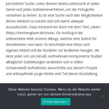
persönliche Suche. Unter diesem Motto untersucht er jedes
Genre und jedes Aufnahmeverfahren, um die Fotografie
verstehen zu lernen. Es ist eine Suche nach den Möglichkeiten
dieses Medium zu nutzen und sich damit adäquat
auszudrücken. Dazu entstand ein Buch mit dem Titel „Mute“.
(https://kerstenglaser.de/mute). Ein Ausflug in die
unbeachtete Welt unseres Alltags, welcher eine Bühne für
Wunderbares sein kann. Es beschreibt eine Reise zum
eigenen Bildstil und die Rückkehr zur kindlichen Neugier, die
einst jeder von uns besaß. Aufmerksam komponierte Studien
alltäglicher Darbietungen verdichten sich in stillen
Schwarzweiß-Aufnahmen. Ausschnitte aus diesem Projekt
und anknüpfende junge Werke sind Teil dieser Ausstellung.
Eröffnung
: Donnerstag 17.06.21, 19.00 Uhr
Diese Website benutzt Cookies. Wenn du die Website weiter
nutzt, gehen wir von deinem Einverständnis aus.
Zeit
: 17.06. – 01.08.21, geöffnet Mo. – Do. 8.30 – 16.00 Uhr,
Einverstanden !
Fr. 8.30 – 14.00 Uhr und nach Vereinbarung (durch Tagungen
oder Seminare kann zeitweise der Zugang zur Ausstellung