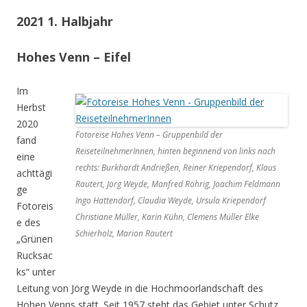
2021 1. Halbjahr
Hohes Venn – Eifel
Im
Herbst
2020
Fotoreise Hohes Venn – Gruppenbild der
fand
ReiseteilnehmerInnen, hinten beginnend von links nach
eine
rechts: Burkhardt Andrießen, Reiner Kriependorf, Klaus
achttägi
Rautert, Jörg Weyde, Manfred Röhrig, Joachim Feldmann
ge
Ingo Hattendorf, Claudia Weyde, Ursula Kriependorf
Fotoreis
Christiane Müller, Karin Kühn, Clemens Müller Elke
e des
Schierholz, Marion Rautert
„Grünen
Rucksac
ks“ unter
Leitung von Jörg Weyde in die Hochmoorlandschaft des
Hohen Venns statt. Seit 1957 steht das Gebiet unter Schutz.