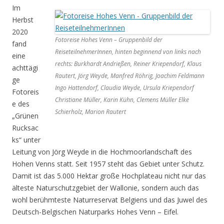
Im
Herbst
2020
Fotoreise Hohes Venn – Gruppenbild der
fand
ReiseteilnehmerInnen, hinten beginnend von links nach
eine
rechts: Burkhardt Andrießen, Reiner Kriependorf, Klaus
achttägi
Rautert, Jörg Weyde, Manfred Röhrig, Joachim Feldmann
ge
Ingo Hattendorf, Claudia Weyde, Ursula Kriependorf
Fotoreis
Christiane Müller, Karin Kühn, Clemens Müller Elke
e des
Schierholz, Marion Rautert
„Grünen
Rucksac
ks“ unter
Leitung von Jörg Weyde in die Hochmoorlandschaft des
Hohen Venns statt. Seit 1957 steht das Gebiet unter Schutz.
Damit ist das 5.000 Hektar große Hochplateau nicht nur das
älteste Naturschutzgebiet der Wallonie, sondern auch das
wohl berühmteste Naturreservat Belgiens und das Juwel des
Deutsch-Belgischen Naturparks Hohes Venn – Eifel.