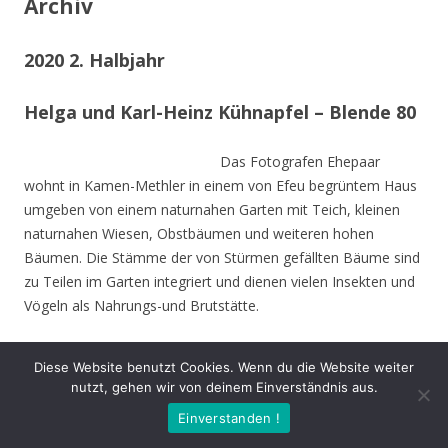
Archiv
2020 2. Halbjahr
Helga und Karl-Heinz Kühnapfel – Blende 80
Das Fotografen Ehepaar
wohnt in Kamen-Methler in einem von Efeu begrüntem Haus
umgeben von einem naturnahen Garten mit Teich, kleinen
naturnahen Wiesen, Obstbäumen und weiteren hohen
Bäumen. Die Stämme der von Stürmen gefällten Bäume sind
zu Teilen im Garten integriert und dienen vielen Insekten und
Vögeln als Nahrungs-und Brutstätte.
Beide sind Mitbegründer des NABU Unna und setzen sich seit
Diese Website benutzt Cookies. Wenn du die Website weiter
Jahrzehnten für den Natur- und Umweltschutz nein.
nutzt, gehen wir von deinem Einverständnis aus.
Einverstanden !
Die Naturfotos sind in den letzten drei Jahren entstanden und