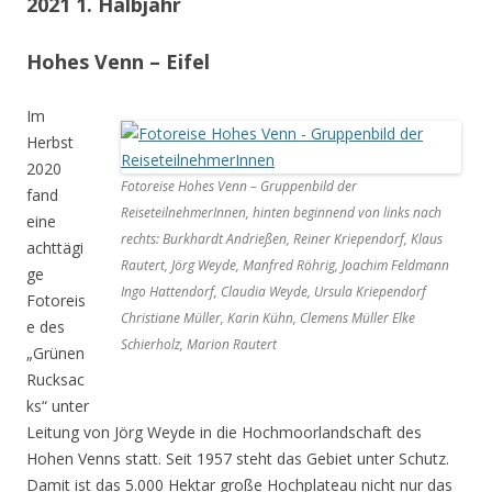
2021 1. Halbjahr
Hohes Venn – Eifel
Im
Herbst
2020
Fotoreise Hohes Venn – Gruppenbild der
fand
ReiseteilnehmerInnen, hinten beginnend von links nach
eine
rechts: Burkhardt Andrießen, Reiner Kriependorf, Klaus
achttägi
Rautert, Jörg Weyde, Manfred Röhrig, Joachim Feldmann
ge
Ingo Hattendorf, Claudia Weyde, Ursula Kriependorf
Fotoreis
Christiane Müller, Karin Kühn, Clemens Müller Elke
e des
Schierholz, Marion Rautert
„Grünen
Rucksac
ks“ unter
Leitung von Jörg Weyde in die Hochmoorlandschaft des
Hohen Venns statt. Seit 1957 steht das Gebiet unter Schutz.
Damit ist das 5.000 Hektar große Hochplateau nicht nur das