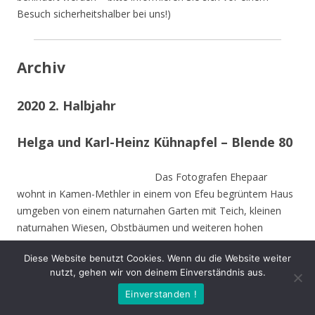
Besuch sicherheitshalber bei uns!)
Archiv
2020 2. Halbjahr
Helga und Karl-Heinz Kühnapfel – Blende 80
Das Fotografen Ehepaar
wohnt in Kamen-Methler in einem von Efeu begrüntem Haus
umgeben von einem naturnahen Garten mit Teich, kleinen
naturnahen Wiesen, Obstbäumen und weiteren hohen
Bäumen. Die Stämme der von Stürmen gefällten Bäume sind
Diese Website benutzt Cookies. Wenn du die Website weiter
zu Teilen im Garten integriert und dienen vielen Insekten und
nutzt, gehen wir von deinem Einverständnis aus.
Vögeln als Nahrungs-und Brutstätte.
Einverstanden !
Beide sind Mitbegründer des NABU Unna und setzen sich seit