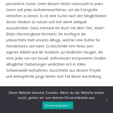
persönliche Suche. Unter diesem Motto untersucht er jedes
Genre und jedes Aufnahmeverfahren, um die Fotografie
verstehen zu lernen. Es ist eine Suche nach den Möglichkeiten
dieses Medium zu nutzen und sich damit adäquat
auszudrücken. Dazu entstand ein Buch mit dem Titel „Mute“.
(https://kerstenglaser.de/mute). Ein Ausflug in die
unbeachtete Welt unseres Alltags, welcher eine Bühne für
Wunderbares sein kann. Es beschreibt eine Reise zum
eigenen Bildstil und die Rückkehr zur kindlichen Neugier, die
einst jeder von uns besaß. Aufmerksam komponierte Studien
alltäglicher Darbietungen verdichten sich in stillen
Schwarzweiß-Aufnahmen. Ausschnitte aus diesem Projekt
und anknüpfende junge Werke sind Teil dieser Ausstellung.
Eröffnung
: Donnerstag 17.06.21, 19.00 Uhr
Diese Website benutzt Cookies. Wenn du die Website weiter
nutzt, gehen wir von deinem Einverständnis aus.
Zeit
: 17.06. – 01.08.21, geöffnet Mo. – Do. 8.30 – 16.00 Uhr,
Einverstanden !
Fr. 8.30 – 14.00 Uhr und nach Vereinbarung (durch Tagungen
oder Seminare kann zeitweise der Zugang zur Ausstellung