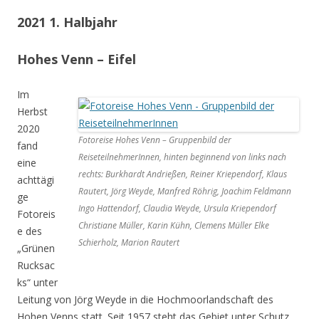
2021 1. Halbjahr
Hohes Venn – Eifel
Im
Herbst
2020
Fotoreise Hohes Venn – Gruppenbild der
fand
ReiseteilnehmerInnen, hinten beginnend von links nach
eine
rechts: Burkhardt Andrießen, Reiner Kriependorf, Klaus
achttägi
Rautert, Jörg Weyde, Manfred Röhrig, Joachim Feldmann
ge
Ingo Hattendorf, Claudia Weyde, Ursula Kriependorf
Fotoreis
Christiane Müller, Karin Kühn, Clemens Müller Elke
e des
Schierholz, Marion Rautert
„Grünen
Rucksac
ks“ unter
Leitung von Jörg Weyde in die Hochmoorlandschaft des
Hohen Venns statt. Seit 1957 steht das Gebiet unter Schutz.