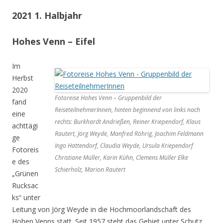
2021 1. Halbjahr
Hohes Venn – Eifel
Im
Herbst
2020
Fotoreise Hohes Venn – Gruppenbild der
fand
ReiseteilnehmerInnen, hinten beginnend von links nach
eine
rechts: Burkhardt Andrießen, Reiner Kriependorf, Klaus
achttägi
Rautert, Jörg Weyde, Manfred Röhrig, Joachim Feldmann
ge
Ingo Hattendorf, Claudia Weyde, Ursula Kriependorf
Fotoreis
Christiane Müller, Karin Kühn, Clemens Müller Elke
e des
Schierholz, Marion Rautert
„Grünen
Rucksac
ks“ unter
Leitung von Jörg Weyde in die Hochmoorlandschaft des
Hohen Venns statt. Seit 1957 steht das Gebiet unter Schutz.