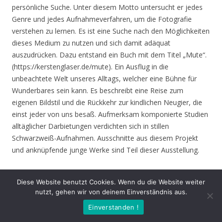
persönliche Suche. Unter diesem Motto untersucht er jedes
Genre und jedes Aufnahmeverfahren, um die Fotografie
verstehen zu lernen. Es ist eine Suche nach den Möglichkeiten
dieses Medium zu nutzen und sich damit adäquat
auszudrücken. Dazu entstand ein Buch mit dem Titel „Mute“.
(https://kerstenglaser.de/mute). Ein Ausflug in die
unbeachtete Welt unseres Alltags, welcher eine Bühne für
Wunderbares sein kann. Es beschreibt eine Reise zum
eigenen Bildstil und die Rückkehr zur kindlichen Neugier, die
einst jeder von uns besaß. Aufmerksam komponierte Studien
alltäglicher Darbietungen verdichten sich in stillen
Schwarzweiß-Aufnahmen. Ausschnitte aus diesem Projekt
und anknüpfende junge Werke sind Teil dieser Ausstellung.
Eröffnung
: Donnerstag 17.06.21, 19.00 Uhr
Diese Website benutzt Cookies. Wenn du die Website weiter
nutzt, gehen wir von deinem Einverständnis aus.
Zeit
: 17.06. – 01.08.21, geöffnet Mo. – Do. 8.30 – 16.00 Uhr,
Einverstanden !
Fr. 8.30 – 14.00 Uhr und nach Vereinbarung (durch Tagungen
oder Seminare kann zeitweise der Zugang zur Ausstellung