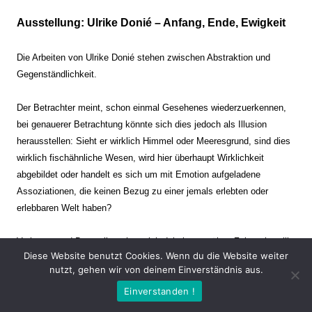
Ausstellung: Ulrike Donié – Anfang, Ende, Ewigkeit
Die Arbeiten von Ulrike Donié stehen zwischen Abstraktion und
Gegenständlichkeit.
Der Betrachter meint, schon einmal Gesehenes wiederzuerkennen,
bei genauerer Betrachtung könnte sich dies jedoch als Illusion
herausstellen: Sieht er wirklich Himmel oder Meeresgrund, sind dies
wirklich fischähnliche Wesen, wird hier überhaupt Wirklichkeit
abgebildet oder handelt es sich um mit Emotion aufgeladene
Assoziationen, die keinen Bezug zu einer jemals erlebten oder
erlebbaren Welt haben?
Verharren und Dynamik stehen sich dabei gegenüber. Zeit steht still
Diese Website benutzt Cookies. Wenn du die Website weiter
oder verrinnt im Nu. Es soll dabei eine Spannung, auch farblich, bis
nutzt, gehen wir von deinem Einverständnis aus.
zur Schmerzgrenze erzeugt werden. Die Arbeiten stellen ambivalente
Einverstanden !
Situationen dar. Kaum kann der Betrachter entscheiden, ob er hier
eine friedliche Szenerie einer mit seltsamen Wesen bevölkerten