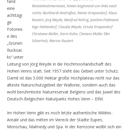
fand
ReiseteilnehmerInnen, hinten beginnend von links nach
eine
rechts: Burkhardt Andrießen, Reiner Kriependorf, Klaus
achttägi
Rautert, Jörg Weyde, Manfred Röhrig, Joachim Feldmann
ge
Ingo Hattendorf, Claudia Weyde, Ursula Kriependorf
Fotoreis
Christiane Müller, Karin Kühn, Clemens Müller Elke
e des
Schierholz, Marion Rautert
„Grünen
Rucksac
ks“ unter
Leitung von Jörg Weyde in die Hochmoorlandschaft des
Hohen Venns statt. Seit 1957 steht das Gebiet unter Schutz.
Damit ist das 5.000 Hektar große Hochplateau nicht nur das
älteste Naturschutzgebiet der Wallonie, sondern auch das
wohl berühmteste Naturreservat Belgiens und das Juwel des
Deutsch-Belgischen Naturparks Hohes Venn – Eifel.
Im Hohen Venn gibt es noch letzte authentische Wildnis-
Areale und das mitten im Viereck der Städte Eupen,
Monschau, Malmedy und Spa. In der Kernzone wölbt sich ein