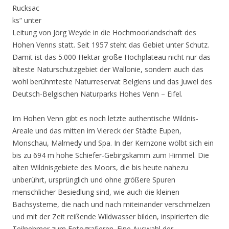
Rucksac
ks“ unter
Leitung von Jörg Weyde in die Hochmoorlandschaft des
Hohen Venns statt. Seit 1957 steht das Gebiet unter Schutz.
Damit ist das 5.000 Hektar große Hochplateau nicht nur das
älteste Naturschutzgebiet der Wallonie, sondern auch das
wohl berühmteste Naturreservat Belgiens und das Juwel des
Deutsch-Belgischen Naturparks Hohes Venn – Eifel.
Im Hohen Venn gibt es noch letzte authentische Wildnis-
Areale und das mitten im Viereck der Städte Eupen,
Monschau, Malmedy und Spa. In der Kernzone wölbt sich ein
bis zu 694 m hohe Schiefer-Gebirgskamm zum Himmel. Die
alten Wildnisgebiete des Moors, die bis heute nahezu
unberührt, ursprünglich und ohne größere Spuren
menschlicher Besiedlung sind, wie auch die kleinen
Bachsysteme, die nach und nach miteinander verschmelzen
und mit der Zeit reißende Wildwasser bilden, inspirierten die
Teilnehmer zum Fotografieren. Eine Auswahl der