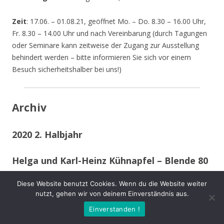
Zeit
: 17.06. – 01.08.21, geöffnet Mo. – Do. 8.30 – 16.00 Uhr,
Fr. 8.30 – 14.00 Uhr und nach Vereinbarung (durch Tagungen
oder Seminare kann zeitweise der Zugang zur Ausstellung
behindert werden – bitte informieren Sie sich vor einem
Besuch sicherheitshalber bei uns!)
Archiv
2020 2. Halbjahr
Helga und Karl-Heinz Kühnapfel – Blende 80
Diese Website benutzt Cookies. Wenn du die Website weiter
Das Fotografen Ehepaar
nutzt, gehen wir von deinem Einverständnis aus.
wohnt in Kamen-Methler in einem von Efeu begrüntem Haus
umgeben von einem naturnahen Garten mit Teich, kleinen
Einverstanden !
naturnahen Wiesen, Obstbäumen und weiteren hohen