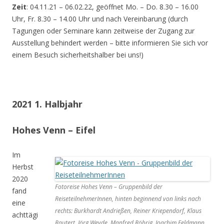
Zeit
: 04.11.21 – 06.02.22, geöffnet Mo. – Do. 8.30 – 16.00
Uhr, Fr. 8.30 – 14.00 Uhr und nach Vereinbarung (durch
Tagungen oder Seminare kann zeitweise der Zugang zur
Ausstellung behindert werden – bitte informieren Sie sich vor
einem Besuch sicherheitshalber bei uns!)
2021 1. Halbjahr
Hohes Venn – Eifel
Im
Herbst
2020
Fotoreise Hohes Venn – Gruppenbild der
fand
ReiseteilnehmerInnen, hinten beginnend von links nach
eine
rechts: Burkhardt Andrießen, Reiner Kriependorf, Klaus
achttägi
Rautert, Jörg Weyde, Manfred Röhrig, Joachim Feldmann