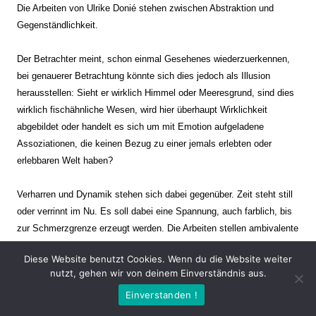
Die Arbeiten von Ulrike Donié stehen zwischen Abstraktion und
Gegenständlichkeit.
Der Betrachter meint, schon einmal Gesehenes wiederzuerkennen,
bei genauerer Betrachtung könnte sich dies jedoch als Illusion
herausstellen: Sieht er wirklich Himmel oder Meeresgrund, sind dies
wirklich fischähnliche Wesen, wird hier überhaupt Wirklichkeit
abgebildet oder handelt es sich um mit Emotion aufgeladene
Assoziationen, die keinen Bezug zu einer jemals erlebten oder
erlebbaren Welt haben?
Verharren und Dynamik stehen sich dabei gegenüber. Zeit steht still
oder verrinnt im Nu. Es soll dabei eine Spannung, auch farblich, bis
zur Schmerzgrenze erzeugt werden. Die Arbeiten stellen ambivalente
Situationen dar. Kaum kann der Betrachter entscheiden, ob er hier
Diese Website benutzt Cookies. Wenn du die Website weiter
eine friedliche Szenerie einer mit seltsamen Wesen bevölkerten
nutzt, gehen wir von deinem Einverständnis aus.
anderen Welt vor sich hat oder ob sich im nächsten Moment der tiefe
Einverstanden !
Abgrund öffnet und er mit allem anderen in einen Abgrund
hineingeschleudert wird.