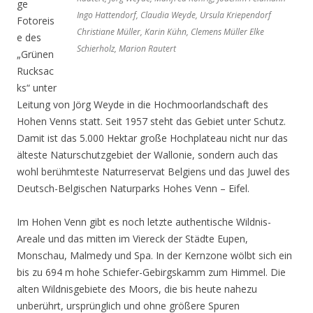
ge
Ingo Hattendorf, Claudia Weyde, Ursula Kriependorf
Fotoreis
Christiane Müller, Karin Kühn, Clemens Müller Elke
e des
Schierholz, Marion Rautert
„Grünen
Rucksac
ks“ unter
Leitung von Jörg Weyde in die Hochmoorlandschaft des
Hohen Venns statt. Seit 1957 steht das Gebiet unter Schutz.
Damit ist das 5.000 Hektar große Hochplateau nicht nur das
älteste Naturschutzgebiet der Wallonie, sondern auch das
wohl berühmteste Naturreservat Belgiens und das Juwel des
Deutsch-Belgischen Naturparks Hohes Venn – Eifel.
Im Hohen Venn gibt es noch letzte authentische Wildnis-
Areale und das mitten im Viereck der Städte Eupen,
Monschau, Malmedy und Spa. In der Kernzone wölbt sich ein
bis zu 694 m hohe Schiefer-Gebirgskamm zum Himmel. Die
alten Wildnisgebiete des Moors, die bis heute nahezu
unberührt, ursprünglich und ohne größere Spuren