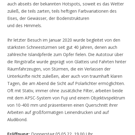
auch abseits der bekannten Hotspots, soweit es das Wetter
zuließ, die teils zarten, teils heftigen Farbvariationen des
Eises, der Gewässer, der Bodenstrukturen
und des Himmels.
Ihr letzter Besuch im Januar 2020 wurde begleitet von den
stärksten Schneestürmen seit gut 40 Jahren, denen auch
zahlreiche Islandpferde zum Opfer fielen. Die Autotour über
die Ringstraße wurde geprägt von Glatteis und Fahrten hinter
Räumfahrzeugen, von Stürmen, die ein Verlassen der
Unterkünfte nicht zuließen, aber auch von traumhaft klaren
Tagen, die am Abend die Sicht auf Polarlichter ermöglichten.
Oft mit Stativ, immer ohne zusätzliche Filter, arbeiten beide
mit dem APSC-System von Fuji und einem Objektivspektrum
von 10-400 mm und präsentieren einen Querschnitt ihrer
Arbeiten auf großformatigen Leinendrucken und auf
Aludibond.
Eröffnung:
Donnerstag 05.05.22, 19.00 Uhr