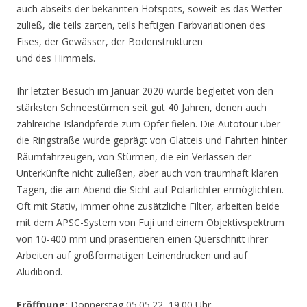
auch abseits der bekannten Hotspots, soweit es das Wetter
zuließ, die teils zarten, teils heftigen Farbvariationen des
Eises, der Gewässer, der Bodenstrukturen
und des Himmels.
Ihr letzter Besuch im Januar 2020 wurde begleitet von den
stärksten Schneestürmen seit gut 40 Jahren, denen auch
zahlreiche Islandpferde zum Opfer fielen. Die Autotour über
die Ringstraße wurde geprägt von Glatteis und Fahrten hinter
Räumfahrzeugen, von Stürmen, die ein Verlassen der
Unterkünfte nicht zuließen, aber auch von traumhaft klaren
Tagen, die am Abend die Sicht auf Polarlichter ermöglichten.
Oft mit Stativ, immer ohne zusätzliche Filter, arbeiten beide
mit dem APSC-System von Fuji und einem Objektivspektrum
von 10-400 mm und präsentieren einen Querschnitt ihrer
Arbeiten auf großformatigen Leinendrucken und auf
Aludibond.
Eröffnung:
Donnerstag 05.05.22, 19.00 Uhr