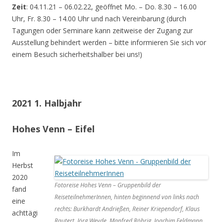
Zeit
: 04.11.21 – 06.02.22, geöffnet Mo. – Do. 8.30 – 16.00
Uhr, Fr. 8.30 – 14.00 Uhr und nach Vereinbarung (durch
Tagungen oder Seminare kann zeitweise der Zugang zur
Ausstellung behindert werden – bitte informieren Sie sich vor
einem Besuch sicherheitshalber bei uns!)
2021 1. Halbjahr
Hohes Venn – Eifel
Im
Herbst
2020
Fotoreise Hohes Venn – Gruppenbild der
fand
ReiseteilnehmerInnen, hinten beginnend von links nach
eine
rechts: Burkhardt Andrießen, Reiner Kriependorf, Klaus
achttägi
Rautert, Jörg Weyde, Manfred Röhrig, Joachim Feldmann