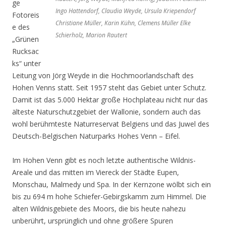
ge
Ingo Hattendorf, Claudia Weyde, Ursula Kriependorf
Fotoreis
Christiane Müller, Karin Kühn, Clemens Müller Elke
e des
Schierholz, Marion Rautert
„Grünen
Rucksac
ks“ unter
Leitung von Jörg Weyde in die Hochmoorlandschaft des
Hohen Venns statt. Seit 1957 steht das Gebiet unter Schutz.
Damit ist das 5.000 Hektar große Hochplateau nicht nur das
älteste Naturschutzgebiet der Wallonie, sondern auch das
wohl berühmteste Naturreservat Belgiens und das Juwel des
Deutsch-Belgischen Naturparks Hohes Venn – Eifel.
Im Hohen Venn gibt es noch letzte authentische Wildnis-
Areale und das mitten im Viereck der Städte Eupen,
Monschau, Malmedy und Spa. In der Kernzone wölbt sich ein
bis zu 694 m hohe Schiefer-Gebirgskamm zum Himmel. Die
alten Wildnisgebiete des Moors, die bis heute nahezu
unberührt, ursprünglich und ohne größere Spuren