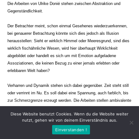
Die Arbeiten von Ulrike Donié stehen zwischen Abstraktion und
Gegenständlichkeit.
Der Betrachter meint, schon einmal Gesehenes wiederzuerkennen,
bei genauerer Betrachtung könnte sich dies jedoch als Illusion
herausstellen: Sieht er wirklich Himmel oder Meeresgrund, sind dies
wirklich fischähnliche Wesen, wird hier überhaupt Wirklichkeit
abgebildet oder handelt es sich um mit Emotion aufgeladene
Assoziationen, die keinen Bezug zu einer jemals erlebten oder
erlebbaren Welt haben?
Verharren und Dynamik stehen sich dabei gegenüber. Zeit steht still
oder verrinnt im Nu. Es soll dabei eine Spannung, auch farblich, bis
zur Schmerzgrenze erzeugt werden. Die Arbeiten stellen ambivalente
Situationen dar. Kaum kann der Betrachter entscheiden, ob er hier
Diese Website benutzt Cookies. Wenn du die Website weiter
eine friedliche Szenerie einer mit seltsamen Wesen bevölkerten
nutzt, gehen wir von deinem Einverständnis aus.
anderen Welt vor sich hat oder ob sich im nächsten Moment der tiefe
Einverstanden !
Abgrund öffnet und er mit allem anderen in einen Abgrund
hineingeschleudert wird.