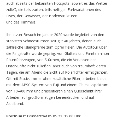
auch abseits der bekannten Hotspots, soweit es das Wetter
zuließ, die teils zarten, teils heftigen Farbvariationen des
Eises, der Gewässer, der Bodenstrukturen
und des Himmels.
Ihr letzter Besuch im Januar 2020 wurde begleitet von den
stärksten Schneestürmen seit gut 40 Jahren, denen auch
zahlreiche Islandpferde zum Opfer fielen. Die Autotour über
die Ringstraße wurde geprägt von Glatteis und Fahrten hinter
Räumfahrzeugen, von Stürmen, die ein Verlassen der
Unterkünfte nicht zuließen, aber auch von traumhaft klaren
Tagen, die am Abend die Sicht auf Polarlichter ermöglichten.
Oft mit Stativ, immer ohne zusätzliche Filter, arbeiten beide
mit dem APSC-System von Fuji und einem Objektivspektrum
von 10-400 mm und präsentieren einen Querschnitt ihrer
Arbeiten auf großformatigen Leinendrucken und auf
Aludibond.
Eröffnung:
Donnerstag 05.05.22, 19.00 Uhr