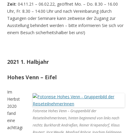
Zeit
: 04.11.21 – 06.02.22, geöffnet Mo. – Do. 8.30 – 16.00
Uhr, Fr. 8.30 – 14.00 Uhr und nach Vereinbarung (durch
Tagungen oder Seminare kann zeitweise der Zugang zur
Ausstellung behindert werden – bitte informieren Sie sich vor
einem Besuch sicherheitshalber bei uns!)
2021 1. Halbjahr
Hohes Venn – Eifel
Im
Herbst
2020
Fotoreise Hohes Venn – Gruppenbild der
fand
ReiseteilnehmerInnen, hinten beginnend von links nach
eine
rechts: Burkhardt Andrießen, Reiner Kriependorf, Klaus
achttägi
Rautert, Jörg Weyde, Manfred Röhrig, Joachim Feldmann