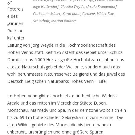
ge
Ingo Hattendorf, Claudia Weyde, Ursula Kriependorf
Fotoreis
Christiane Müller, Karin Kühn, Clemens Müller Elke
e des
Schierholz, Marion Rautert
„Grünen
Rucksac
ks“ unter
Leitung von Jörg Weyde in die Hochmoorlandschaft des
Hohen Venns statt. Seit 1957 steht das Gebiet unter Schutz.
Damit ist das 5.000 Hektar große Hochplateau nicht nur das
älteste Naturschutzgebiet der Wallonie, sondern auch das
wohl berühmteste Naturreservat Belgiens und das Juwel des
Deutsch-Belgischen Naturparks Hohes Venn – Eifel.
Im Hohen Venn gibt es noch letzte authentische Wildnis-
Areale und das mitten im Viereck der Städte Eupen,
Monschau, Malmedy und Spa. In der Kernzone wölbt sich ein
bis zu 694 m hohe Schiefer-Gebirgskamm zum Himmel. Die
alten Wildnisgebiete des Moors, die bis heute nahezu
unberührt, ursprünglich und ohne größere Spuren