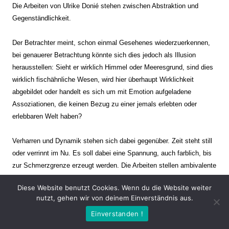
Die Arbeiten von Ulrike Donié stehen zwischen Abstraktion und
Gegenständlichkeit.
Der Betrachter meint, schon einmal Gesehenes wiederzuerkennen,
bei genauerer Betrachtung könnte sich dies jedoch als Illusion
herausstellen: Sieht er wirklich Himmel oder Meeresgrund, sind dies
wirklich fischähnliche Wesen, wird hier überhaupt Wirklichkeit
abgebildet oder handelt es sich um mit Emotion aufgeladene
Assoziationen, die keinen Bezug zu einer jemals erlebten oder
erlebbaren Welt haben?
Verharren und Dynamik stehen sich dabei gegenüber. Zeit steht still
oder verrinnt im Nu. Es soll dabei eine Spannung, auch farblich, bis
zur Schmerzgrenze erzeugt werden. Die Arbeiten stellen ambivalente
Situationen dar. Kaum kann der Betrachter entscheiden, ob er hier
Diese Website benutzt Cookies. Wenn du die Website weiter
eine friedliche Szenerie einer mit seltsamen Wesen bevölkerten
nutzt, gehen wir von deinem Einverständnis aus.
anderen Welt vor sich hat oder ob sich im nächsten Moment der tiefe
Einverstanden !
Abgrund öffnet und er mit allem anderen in einen Abgrund
hineingeschleudert wird.